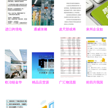
进口跨境电
通威张璐
皮尺部或将
泉州企业如
商如何专业
以“核武
卷土重来？
何通过国内
化运营结合
器”级网络
众泰瞄准高
贸易代理与
网络技术服
技术服务，
端新能源赛
跨境COD
务
驱动饲料产
道，网络技
模式高效拓
业新变革
术服务成新
展老挝市场
看点
欧冶链金华
精品店货源
广汇物流股
前四月我国
中分公司
批发与国内
份关于预计
进出口同比
以技术创新
贸易代理
公司2026
增长28.5%
驱动再生资
一站式解决
年度新增担
网络技术服